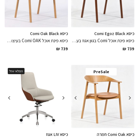
כיסא Comi Egoz Black
כיסא Comi Oak Black
כיסא פינת אוכל Comi בגוון אגוז בעיצוב משענת מעוגלת עשוי עץ מלא כהה עם מושב דמוי עור שחור מט קל ופרקטי לניקיון
כיסא פינת אוכל Comi OAK בעיצוב משענת מעוגלת ונוחה עשוי עץ אלון מלא עם מושב דמוי עור שחור מט קל ופרקטי לניקיון, הכיסא שמשלב נוחות וסטייל אלגנט
₪
739
₪
739
PreSale
המלאי אזל
כיסא Comi Oak חמרה
כיסא LIV אגוז