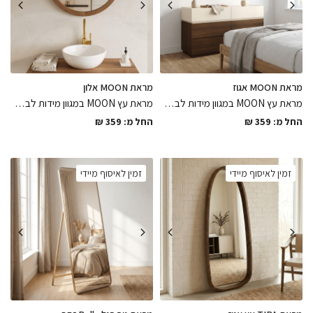
מראת MOON אגוז
מראת MOON אלון
מראת עץ MOON במגוון מידות לבחירה בגוון אגוז אמריקאי בעיצוב מסגרת מעץ בשילוב פריימלס, המראה שתסגור את הפינה באלגנטיות
מראת עץ MOON במגוון מידות לבחירה בגוון אלון בגימור לכה מט בעיצוב מסגרת מעץ בשילוב פריימלס, הפיס שיהיה השואו של החלל
החל מ:
359
₪
החל מ:
359
₪
זמין לאיסוף מיידי
זמין לאיסוף מיידי