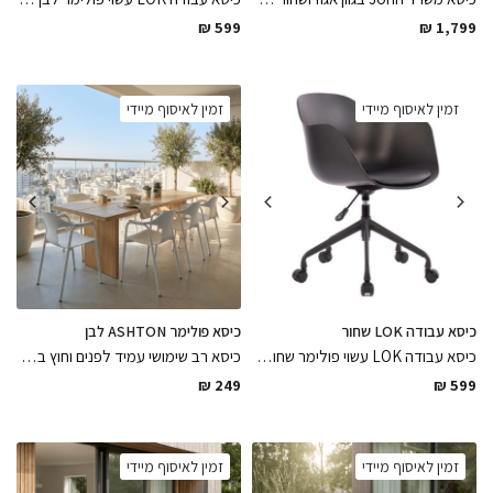
₪
599
₪
1,799
זמין לאיסוף מיידי
זמין לאיסוף מיידי
כיסא עבודה LOK שחור
כיסא פולימר ASHTON לבן
כיסא עבודה LOK עשוי פולימר שחור מט בשילוב מושב דמוי עור רגלי מתכת צבועות בתנור שחור מט וגלגלים מותאמים לפרקט
כיסא רב שימושי עמיד לפנים וחוץ בעיצוב מינימליסטי עשוי פולימר לבן בגימור מושלם, כיסא יוקרתי לשדרוג החצר והמרפסת
₪
249
₪
599
זמין לאיסוף מיידי
זמין לאיסוף מיידי