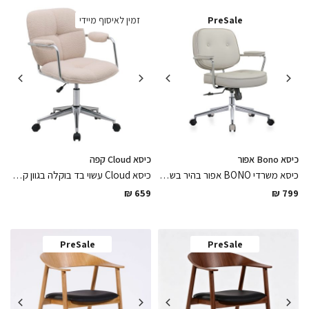
PreSale
זמין לאיסוף מיידי
כיסא Bono אפור
כיסא Cloud קפה
כיסא משרדי BONO אפור בהיר בשילוב רגלי נירוסטה מלוטש מבריק עם גלגלים ומושב דמוי עור בגימור מושלם, פיס נח ויפה לשדרוג חדר העבודה
כיסא Cloud עשוי בד בוקלה בגוון קפה נעים ונוח למגע בשילוב רגלי מתכת ניקל וגלגלים מותאמים לפרקט ולרצפה, כיסא מסתובב בגימור מושלם
₪
659
₪
799
PreSale
PreSale