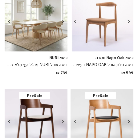
כיסא Napo Oak חמרה
כיסא NURI
כיסא פינת אוכל NAPO OAK בעיצוב נורדי מינימליסטי נח עשוי עץ אלון מלא עם מושב דמוי עור גוון חמרה קל ופרקטי לניקיון
כיסא אוכל NURI מרגלי עץ מלא צבועות בלכה מט בשילוב מושב ומשענת מרופדים בדמוי עור בגוון קפה נח ופרקטי לנקיון בגימורים מושלמים
₪
739
₪
599
PreSale
PreSale