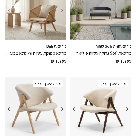
כורסא זוגית Sofi שחור
כורסאת Bali
כורסאת Sofi גדולה עשויה פולימר בגוון שחור מט בשילוב כרית פוליאסטר נוחה במיוחד עמידה לתנאי חוץ למרפסת ולגינה
כורסא מפנקת עשויה עץ מלא צבוע בלכה מט בשילוב ראטן בגימורים מושלמים נוחה ומרשימה
₪
1,799
₪
1,799
זמין לאיסוף מיידי
זמין לאיסוף מיידי