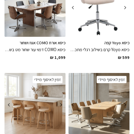
כיסא Yoyo קפה
כיסא אורח COMO אגוז ושחור
כיסא Yoyo קרם בשילוב רגלי מתכת ניקל מבריק וגלגלים מותאמים לפרקט ורצפה עשוי בד בוקלה בגוון קפה בגימור מושלם , כיסא קליל רך מפנך
כיסא COMO דמוי עור שחור מט בשילוב גב עץ בירץ אגוז אמריקאי כיסא אורח בשילוב רגלי ניקל בגימור מושלם, פיס ייחודי לשדרוג המשרד
₪
1,099
₪
599
זמין לאיסוף מיידי
זמין לאיסוף מיידי