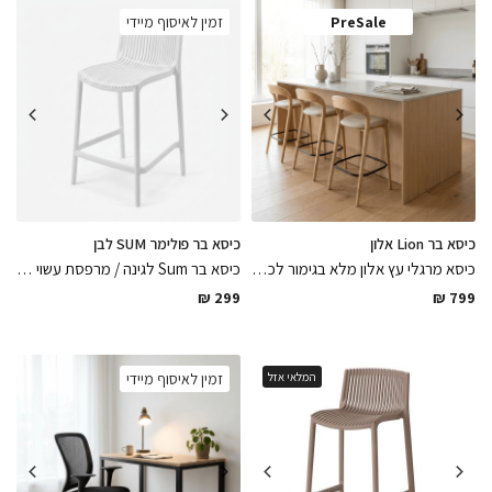
PreSale
זמין לאיסוף מיידי
כיסא בר Lion אלון
כיסא בר פולימר SUM לבן
כיסא מרגלי עץ אלון מלא בגימור לכה אפוקסי מט בשילוב מושב דמוי עור בגוון קפה ומאחז רגל עשוי מתכת בצבע שחור מט, הכיסא המושלם לשדרוג הבר
כיסא בר Sum לגינה / מרפסת עשוי פולימר בגוון לבן מט רב שימושי מיועד לפנים וחוץ ועמיד במיוחד, כיסא שידרג את החלל
₪
299
₪
799
המלאי אזל
זמין לאיסוף מיידי