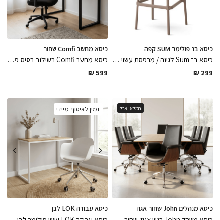
כיסא בר פולימר SUM קפה
כיסא מחשב Comfi שחור
כיסא בר Sum לגינה / מרפסת עשוי פולימר בגוון לבן מט רב שימושי מיועד לפנים וחוץ ועמיד במיוחד, הפיס שישדרג את הבר באלגנטיות
כיסא מחשב Comfi בשילוב בסיס פולימר שחור ומושב בד שחור מט נח לישיבה ממושכת ופרקטי לניקיון בשילוב גלגלים מותאמים לפרקט
₪
599
₪
299
המלאי אזל
זמין לאיסוף מיידי
כיסא מנהלים John שחור אגוז
כיסא עבודה LOK לבן
כיסא משרד John בגוון אגוז ושחור דמוי עור מסתובב איכותי עם בסיס ניקל מבריק בגימור מושלם עם גלגלים מותאמים בפרקט, פיס יוקרתי לשדרוג המשרד
כיסא עבודה LOK עשוי פולימר לבן מט בשילוב מושב דמוי עור רגלי מתכת ניקל טבעי וגלגלים מותאמים לפרקט, מינימלסטי ונח שישדרג את פינת העבודה