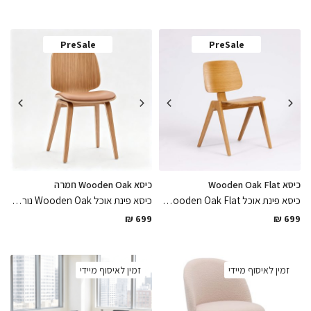
PreSale
PreSale
כיסא Wooden Oak Flat
כיסא Wooden Oak חמרה
כיסא פינת אוכל Wooden Oak Flat נורדי עשוי כולו עץ בירץ אלון כולל המושב נח קל ופרקטי לניקיון
כיסא פינת אוכל Wooden Oak נורדי עשוי עץ בירץ אלון בשילוב מושב דמוי עור גוון חמרה קל ופרקטי לניקיון, פיס ייחודי שיכניס חמימות לחלל
₪
699
₪
699
זמין לאיסוף מיידי
זמין לאיסוף מיידי