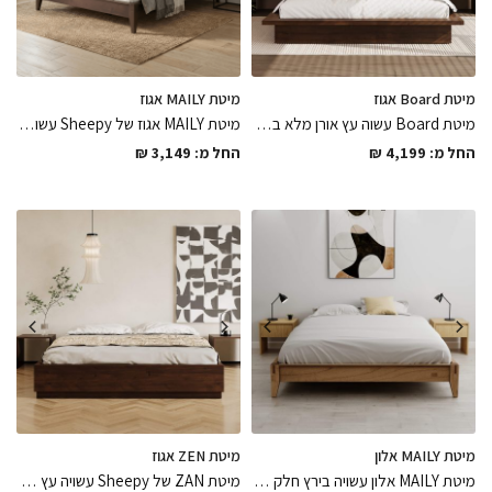
מיטת Board אגוז
מיטת MAILY אגוז
מיטת Board עשוה עץ אורן מלא בגימור אגוז אמריקאי בצבע לכה מט כולל ראש מיטה ומסגרת מרחפת בגימור מושלם
מיטת MAILY אגוז של Sheepy עשויה בירץ חלק בגימור לכה מים בגוון אגוז אמריקאי חזקה ועמידה לאורך שנים, המיטה שתהיה השואו של חדר השינה
החל מ:
4,199
₪
החל מ:
3,149
₪
מיטת MAILY אלון
מיטת ZEN אגוז
מיטת MAILY אלון עשויה בירץ חלק בגימור לכה מים בגוון אגוז אמריקאי חזקה ועמידה לאורך שנים במגוון מידות גדול לבחירה, פיס נורדי שיכניס חמימות לחלל
מיטת ZAN של Sheepy עשויה עץ מלא מלוטש לגימור חלק במיוחד בגימור צבע אגוז אמריקאי במגוון מידות לבחירה, מיטה שהיא פיס חלומי השואו של החלל