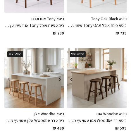
כיסא Tony Oak Black
כיסא Tony אגוז וקרם
כיסא פינת אוכל Tony OAK עשוי עץ אלון מלא בגימור לכה מט בשילוב מושב דמוי עור שחור מט נח ועמיד קל ופרקטי לניקיון
כיסא פינת אוכל Tony אגוז עשוי עץ מלא בגימור לכה אפוקסי מט בשילוב מושב אריג עשוי פוליאסטר בגוון קרם שמנת קל ופרקטי לניקיון, הכיסא המדויק לשדרוג החלל המרכזי בבית
₪
739
₪
739
המלאי אזל
המלאי אזל
כיסא Woodbe אגוז
כיסא Woodbe אלון
כיסא בר Woodbe אגוז עשוי עץ מלא בגימור מושלם חלק צבוע בלכה אפוקסי מט קל ופרקטי לניקיון, פיס קליל שימלא את החלל
כיסא בר Woodbe אלון עשוי עץ מלא בגימור מושלם חלק צבוע בלכה אפוקסי מט קל ופרקטי לניקיון כיסא קליל שיסגור את הלוק הסופי
₪
499
₪
599