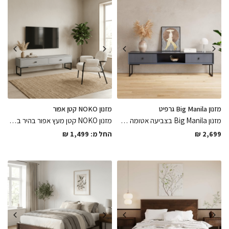
מזנון Big Manila גרפיט
מזנון NOKO קטן אפור
מזנון Big Manila בצביעה אטומה בתנור בגוון גרפיט כהה מגיע עם חור מובנה לכבלים בגב המזנון בגימורים מושלמים עם חזיתות מרשימות, מזנון שיהיה השואו בבית
מזנון NOKO קטן מעץ אפור בהיר בשילוב מתכת שחור מט עם מגירות במנגנון טריקה שקטה / רגילה לבחירה, פיס שיסגור את הפינה
2,699
₪
החל מ:
1,499
₪