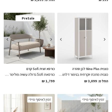
PreSale
כוננית Nina Plus לבן סהרה
כורסא זוגית Sofi קרם
כוננית מתכת יוקרתית בגימור דלתות רשת מעויינים בשילוב עץ גוון סהרה ומתכת לבנה לאיחסון נוח בגימור מושלם
כורסאת Sofi גדולה עשויה פולימר בגוון קרם קפה בשילוב כרית פוליאסטר נוחה במיוחד עמידה לתנאי חוץ למרפסת ולגינה
החל מ:
3,099
₪
1,799
₪
זמין לאיסוף מיידי
זמין לאיסוף מיידי