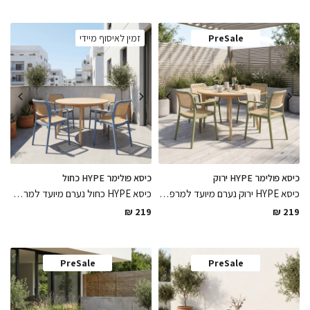
PreSale
זמין לאיסוף מיידי
כיסא פולימר HYPE ירוק
כיסא פולימר HYPE כחול
כיסא HYPE ירוק נערם מיועד למרפסת ולגינה עשוי פולימר לבן בשילוב דמוי ראטן רב שימושי עמיד לתנאי חוץ ולתנאי מזג אוויר שונים
כיסא HYPE כחול נערם מיועד למרפסת ולגינה עשוי פולימר בשילוב דמוי ראטן רב שימושי עמיד לתנאי חוץ ולתנאי מזג אוויר שונים, כיסא מרענן ואיכותי שיחזיק לאורך שנים
₪
219
₪
219
PreSale
PreSale