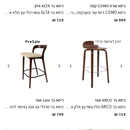
כיסא אורח COMO קפה
כיסא בר ALTA אלון
כיסא COMO דמוי עור בגוון קפה , כיסא אורח בשילוב רגלי ניקל בגימור מושלם קל ופרקטי לניקיון עמיד ונח לישיבה ממושכת
כיסא בר ALTA עשוי רגלי עץ מלא אלון טבעי בשילוב מאחז רגל ניקל ומושב דמוי עור שמנת בגימורים מושלמים קל ופרקטי לניקיון
₪
719
₪
999
זמין לאיסוף מיידי
PreSale
כיסא בר ARCO אגוז
כיסא בר Lion אגוז
כיסא בר ARCO כולו עשוי עץ אלון טבעי בגימור לכה אפוקסי מט בשילוב מאחז רגל ניקל ומושב בירץ עץ קל ופרקטי לניקיון ונח לישיבה
כיסא בר מרגלי עץ אגוז בגימור לכה אפוקסי מט בשילוב מושב דמוי עור בגוון קפה ומאחז רגל עשוי מתכת בצבע שחור מט, כיסא קל ופרקטי לניקיון לשדרוג מושלם של הבר
₪
799
₪
719