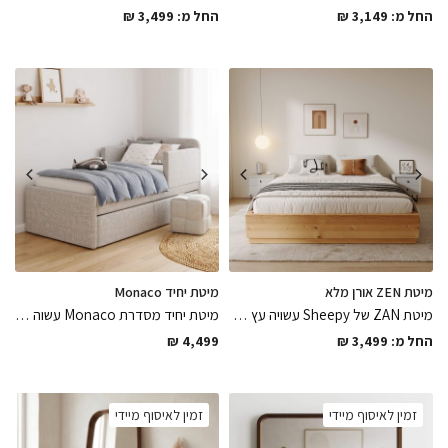
החל מ:
3,149
₪
החל מ:
3,499
₪
מיטת ZEN אורן מלא
מיטת יחיד Monaco
מיטת ZAN של Sheepy עשויה עץ אורן מלא מלוטש לגימור חלק במיוחד בגימור צבע לכה מים במגוון מידות לבחירה, המיטה שתכניס משב רוח נעים לחלל
מיטת יחיד מסדרת Monaco עשוה בד פוליאסטר בגוון קרם קפה כוללת מעקות פריקים מבד עם מגירה לאחסון בגימורים מושלמים
החל מ:
3,499
₪
4,499
₪
זמין לאיסוף מיידי
זמין לאיסוף מיידי