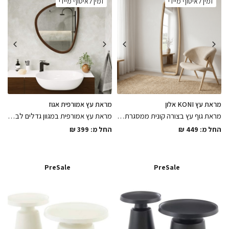
זמין לאיסוף מיידי
זמין לאיסוף מיידי
מראת עץ KONI אלון
מראת עץ אמורפית אגוז
מראת גוף עץ בצורה קונית ממסגרת עץ בגימור לכה מט במגוון מידות לבחירה לחלל צר , פיס שיסגור את הפינה
מראת עץ אמורפית במגוון גדלים לבחירה ממסגרת עץ בגימור אגוז אמריקאי חלק, מותאמת גם לחדרי רחצה
החל מ:
449
₪
החל מ:
399
₪
PreSale
PreSale