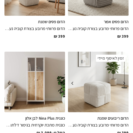
הדום פסים אפור
הדום פסים שמנת
הדום פרוותי מרובע בצורת קוביה נעים ונח למגע בגוון אפור לשדרוג אלגנטי של החלל
הדום פרוותי מרובע בצורת קוביה נעים ונח למגע בגוון שמנת לשדרוג אלגנטי של החלל
₪
399
₪
399
זמין לאיסוף מיידי
הדום ריבועים שמנת
כוננית Nina Plus לבן אלון
הדום פרוותי מרובע בצורת קוביה נעים ונח למגע בגוון שמנת לשדרוג אלגנטי של החלל בעיצוב קווים ישרים מחולק לריבועים, לסגירת הלוק הסופי של החלל
כוננית מתכת יוקרתית בגימור דלתות רשת מעויינים בשילוב עץ גוון אלון מבוקע ומתכת לבנה לאיחסון נוח בגימור מושלם
399
₪
החל מ:
3,099
₪