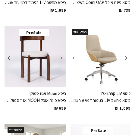
כיסא פינת אוכל Comi OAK בעיצוב משענת מעוגלת ונוחה עשוי עץ אלון מלא עם מושב דמוי עור גוון חמרה קל ופרקטי לניקיון
כיסא מחשב LIV בגימור דמוי עור אגוז אמריקאי ומושב אפור ורגלי ניקל מבריק וגלגלים מותאמים לפרקט ולרצפה בגימור אלגנטי ונקי
₪
1,099
₪
739
המלאי אזל
PreSale
כיסא LIV קפה ואלון
כיסא Moon אגוז סמוקי
כיסא מחשב LIV בגימור דמוי עור גוון קפה ואלון מבוקע רגלי ניקל מבריק וגלגלים מותאמים לפרקט ולרצפה, לשדרוג קלאסי ומיוחד לחדר העבודה
כיסא פינת אוכל MOON אגוז סמוקי מעוגל מעץ מלא בגימור לכה מט בשילוב מושב אריג עשוי פוליאסטר בגוון קרם שמנת קל, בגימורים מושלמים
₪
699
₪
1,099
PreSale
המלאי אזל