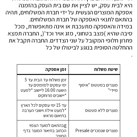
היא לבית עסק, יש לציין את שם בית העסק בהזמנה
אספקת המוצרים הנעשית על ידי חברת המשלוחים, תהיה
בהתאם לתנאי האספקה של חברת המשלוחים.
במידה והאספקה מתעכבת או אינה מתאפשרת, מכל
סיבה שהיא )מצב בטחוני, מזג אויר וכד'(, החברה תמצא
פתרון חלופי המקובל על שני הצדדים. החברה תקבל את
ההחלטה הסופית בנוגע לביטולו של כל
.
שיטת משלוח
זמן אספקה
זמן משלוח עד הבית עד 5
מוצרים בסטטוס "איסוף
ימי עסקים למזמינים עד
מיידי"
השעה 16:00 ליישוב *למעט
*יישובים מרוחקים
עד 15 ימי עסקים לכל הארץ
מוצרים ללא סטטוס
*למעט אילת וישובי הערבה
בתיאום מראש
gבהתאם למועד הצפוי
מוצרים שנמכרים Presale
הכתוב בתיאור המוצר בדף
המוצר