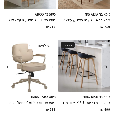
כיסא בר ALTA אגוז
כיסא בר ARCO
כיסא בר ALTA עשוי רגלי עץ מלא אגוז בשילוב מאחז רגל ניקל ומושב דמוי עור לבן פנינה בגימורים מושלמים קל ופרקטי לניקיון, כיסא בר נח ונעים למגע בגוונים חמימים
כיסא בר ARCO כולו עשוי עץ אלון טבעי בגימור לכה אפוקסי מט בשילוב מאחז רגל ניקל ומושב בירץ עץ קל ופרקטי לניקיון ונח לישיבה
₪
719
₪
719
המלאי אזל
זמין לאיסוף מיידי
כיסא בר KISU שחור
כיסא Bono Coffe
כיסא בר מיניליסטי KISU שחור מרגלי עץ אלון מלא בגימור לכה מט בשילוב מושב פולימר שחור מט עמיד לתנאי חוץ ופנים קל ופרקטי לניקיון
כיסא מסתובב Bono Coffe בגימור דמוי עור בצבע קפה בשילוב רגלי מתכת צבועות בתנור בגוון חאקי וגלגלים נח לעמיד לישיבה ממושכת בגימור מושלם
₪
799
₪
499