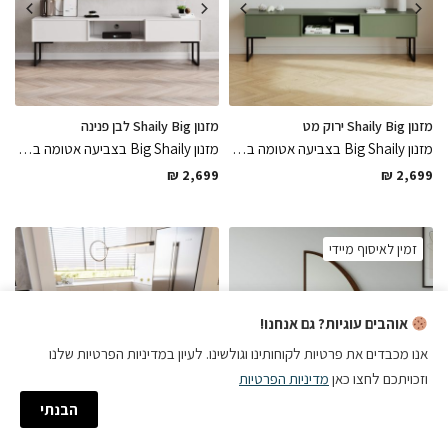
מזנון Shaily Big ירוק מט
מזנון Shaily Big לבן פנינה
מזנון Big Shaily בצביעה אטומה בתנור בגוון ירוק מט מגיע עם חור מובנה לכבלים בגב המזנון בגימורים מושלמים עם חזיתות מרשימות בחיתוך לייזר וטריקה שקטה למגירות, משלוח מהיר במיוחד
מזנון Big Shaily בצביעה אטומה בתנור בגוון לבן פנינה מגיע עם חור מובנה לכבלים בגב המזנון בגימורים מושלמים עם חזיתות מרשימות בחיתוך לייזר וטריקה שקטה למגירות, פיס איכותי שישדרג את החלל בחמימות
₪
2,699
₪
2,699
זמין לאיסוף מיידי
אוהבים עוגיות? גם אנחנו!
אנו מכבדים את פרטיות לקוחותינו וגולשינו. לעיון במדיניות הפרטיות שלנו
וזכויתכם לחצו כאן
מדיניות הפרטיות
הבנתי
הזמנה עם AI