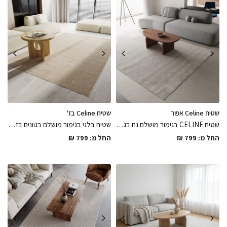
שטיח Celine אפור
שטיח Celine בז'
שטיח CELINE בגימור מושלם נח בגוון אפור במגוון מידות לבחירה רך ונעים למגע קל ופרקטי לניקיון, פיס מושלם שיכניס חמימות ונוחות לחלל
שטיח בלגי בגימור מושלם בגוונים בז / סהרה במגוון מידות לבחירה רך ונעים למגע קל ופרקטי לניקיון, יוקרתי נעים לשדרוג החלל
החל מ:
799
₪
החל מ:
799
₪