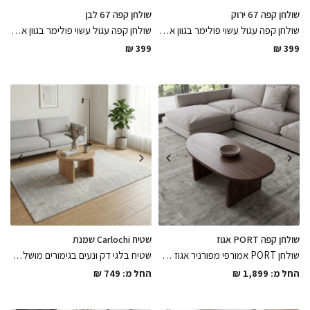
שולחן קפה 67 ירוק
שולחן קפה 67 לבן
שולחן קפה עגול עשוי פולימר בגוון אפור מיועד למרפסת / לגינה עמיד לתנאי חוץ בגימורים מושלמים בגוון ירוק מרענן
שולחן קפה עגול עשוי פולימר בגוון אפור מיועד למרפסת / לגינה עמיד לתנאי חוץ בגימורים מושלמים בצבע לבן
₪
399
₪
399
שולחן קפה PORT אגוז
שטיח Carlochi שמנת
שולחן PORT אמורפי מפורניר אגוז אמריקאי צבוע בלכה מט בשילוב רגליים מעוגלות בחיתוך CNC במגוון מידות לבחירה
שטיח בלגי דק ונעים בגימורים מושלמים בגוון שמנת קל ופרקטי לניקיון במגוון רחב של מידות לבחירה
החל מ:
1,899
₪
החל מ:
749
₪