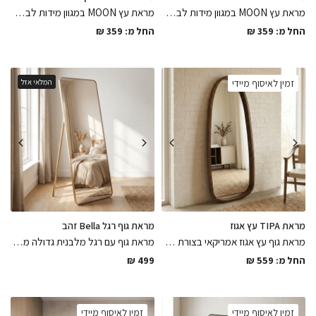
מראת עץ MOON במגוון מידות לבחירה בגוון אגוז אמריקאי בעיצוב מסגרת מעץ בשילוב פריימלס, המראה שתסגור את הפינה באלגנטיות
מראת עץ MOON במגוון מידות לבחירה בגוון אלון בגימור לכה מט בעיצוב מסגרת מעץ בשילוב פריימלס, הפיס שיהיה השואו של החלל
החל מ:
359
₪
החל מ:
359
₪
זמין לאיסוף מיידי
המלאי אזל
מראת TIPA עץ אגוז
מראת גוף רגל Bella זהב
מראת גוף עץ אגוז אמריקאי בצורת טיפה ממסגרת עץ בגימור לכה מט במגוון מידות , פיס שיכניס המון חום לחלל וישדרג אותו
מראת גוף עם רגל מלבנית גדולה ממסגרת מתכת דקיקה בגוון זהב עם קצוות מעוגלים צבועה בתנור בגימור מושלם
החל מ:
559
₪
499
₪
זמין לאיסוף מיידי
זמין לאיסוף מיידי