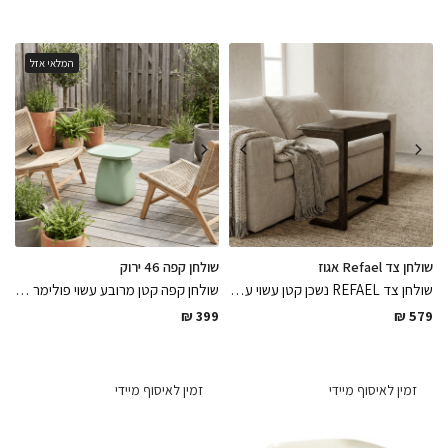
המלאי אזל
שולחן צד Refael אגוז
שולחן קפה 46 ירוק
שולחן צד REFAEL נשכן קטן עשוי עץ אגוז אמריקאי בגימור לכה אפוקסי מט בגימור חלק ונעים למגע
שולחן קפה קטן מרובע עשוי פולימר בגוון ירוק בהיר עמיד לתנאי חוץ רב שימושי למרפסת ולגינה בגימורים מושלמים, פיס שירענן את הגינה והמרפסת
₪
399
₪
579
זמין לאיסוף מיידי
זמין לאיסוף מיידי