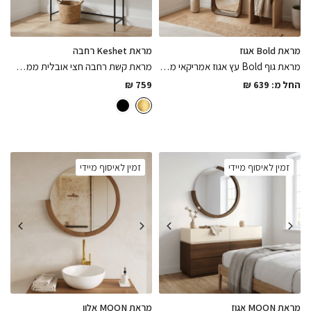
מראת Bold אגוז
מראת Keshet רחבה
מראת גוף Bold עץ אגוז אמריקאי ממסגרת עבה עם נוכחות צבועה בלכה מט בתנור במגוון מידות לבחירה
מראת קשת רחבה חצי אובלית ממסגרת מתכת דקיקה צבועה בתנור בשחור מט בגימורים מושלמים
החל מ:
639
₪
759
₪
זמין לאיסוף מיידי
זמין לאיסוף מיידי
מראת MOON אגוז
מראת MOON אלון