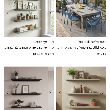
כיסא פולימר Bili כחול
מדף עץ Green
כיסא BILI בגוון כחול עשוי פולימר רב שימושי לפנים ולבחוץ עמיד לתנאי מזג אוויר שונים בגימורים מושלמים וקווים נקיים, כיסא בגוון קיצי ומרענן
מדף עץ בצביעה אטומה בתנור בגוון ירוק מט חלק ומושלם במגוון מידות לבחירה מגיע עם ברגים ודיבלים לתליה לשדרוג החלל באלגנטיות
219
₪
החל מ:
179
₪