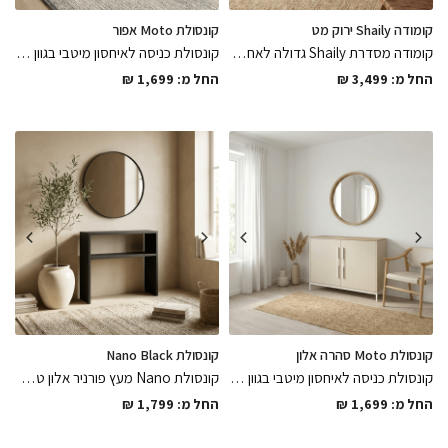
קומודה Shaily ירוק מט
קונסולת Moto אפור
קומודה מסדרת Shaily גדולה לאחסון נח ופרקטי עם מגירות ודלתות טריקה שקטה עם חורי אוורור בגב הקומודה צבועה בתנור בגוון ירוק מט , מגיעה מורכבת ומוכנה לשימוש
קונסולת כניסה לאיחסון מיטבי בגוון אפור בהיר בשילוב ידיות ורגלי מתכת דקיקות צבועות בתנור בגוון שחור מט במגוון מידות לבחירה, הפתרון האלגנטי לחלל
החל מ:
3,499
₪
החל מ:
1,699
₪
קונסולת Moto סהרה אלון
קונסולת Nano Black
קונסולת כניסה לאיחסון מיטבי בגוון סהרה ואלון מבוקע בשילוב ידיות ורגלי מתכת דקיקות צבועות בתנור בגוון לבן במידות לבחירה
קונסולת Nano מעץ פורניר אלון טבעי בעובי 3 ס"מ מלוטש לגימור חלק במיוחד וצבוע באפוקסי שחור מט בגדלים שונים לבחירה
החל מ:
1,699
₪
החל מ:
1,799
₪