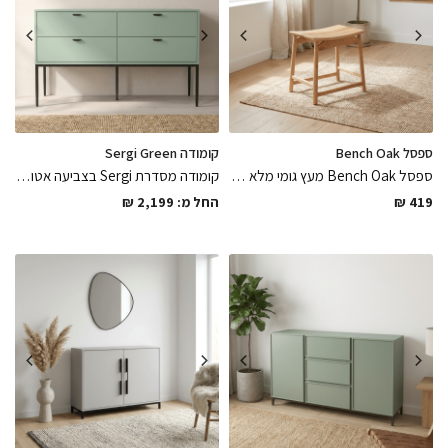
ספסל Bench Oak
קומודה Sergi Green
ספסל Bench Oak מעץ גומי מלא בגימורים מושלמים צבוע בלכה אפוקסי מט מגיע מורכב קל ופרקטי לניקיון לשדרוג הפינה בחלל
קומודה מסדרת Sergi בצביעה אטומה בתנור בגוון ירוק מט בשילוב רגלי מתכת דקיקות צבועות בתנור בשחור מט במגוון מידות לבחירה מגיע מורכב בגימורים מושלמים
419
₪
החל מ:
2,199
₪