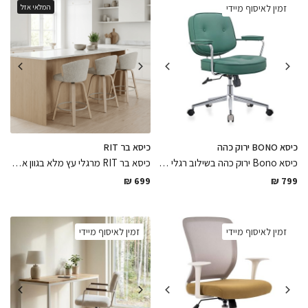
זמין לאיסוף מיידי
המלאי אזל
כיסא BONO ירוק כהה
כיסא בר RIT
כיסא Bono ירוק כהה בשילוב רגלי נירוסטה ומושב דמוי עור בגימור מושלם נח ונעים למגע קל ופרקטי לניקיון
כיסא בר RIT מרגלי עץ מלא בגוון אלון בהיר בשילוב מושב עשוי פוליאסטר גוון אפור בהיר נח ונעים למגע קל ופרקטי לניקיון בגימורים מושלמים
₪
699
₪
799
זמין לאיסוף מיידי
זמין לאיסוף מיידי