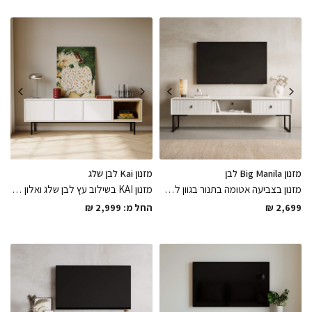
מזנון Big Manila לבן
מזנון Kai לבן שלג
מזנון בצביעה אטומה בתנור בגוון לבן פנינה מגיע עם חור מובנה לכבלים בגב המזנון בגימורים מושלמים עם חזיתות מרשימות בחיתוך לייזר וטריקה שקטה למגירות, פיס יוקרתי לחלל המרכזי בבית
מזנון KAI בשילוב עץ לבן שלג ואלון מבוקע בגימור לוח עץ נאנו אקריל בשילוב דלתות פתיחה בטאץ בגימורים מושלמים, פיס יוקרתי ואלגנטי למרכז החלל
2,699
₪
החל מ:
2,999
₪