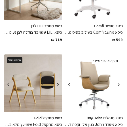
כיסא מחשב Comfi
כיסא מחשב LILI לבן
כיסא מחשב Comfi בשילוב בסיס פולימר לבן ומושב בד גוון חמרה נח לישיבה ממושכת ופרקטי לניקיון בשילוב גלגלים מותאמים לפרקט
כיסא LILI עשוי בד בוקלה לבן נעים ונוח למגע בשילוב רגלי מתכת בגוון לבן מט מותאמים לפרקט ולרצפה בשילוב מאחזי יד מעץ אגוז
₪
719
₪
599
זמין לאיסוף מיידי
המלאי אזל
כיסא מנהלים John קפה
כיסא מתקפל Fold
כיסא משרד John בגוון אלון וקפה דמוי עור מסתובב איכותי עם בסיס ניקל מבריק בגימור מושלם עם גלגלים מותאמים בפרקט, כיסא מפנק שישדרג את החלל באלגנטיות
כיסא מתקפל Fold עשוי עץ מלא בשילוב מושב בד פוליאסטר אפרפר עם מנגנון קיפול פרקטי וקל לאחסון מיטבי במחסן, הפתרון המושלם לאחסון כיסאות בנוחות ובקלות