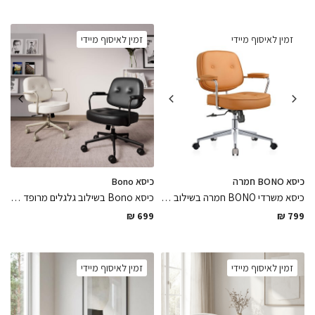
זמין לאיסוף מיידי
זמין לאיסוף מיידי
כיסא BONO חמרה
כיסא Bono
כיסא משרדי BONO חמרה בשילוב רגלי נירוסטה מלוטש מבריק עם גלגלים ומושב דמוי עור בגוון חמרה בגימור מושלם, כיסא שיהיה השואו של חלל העבודה
כיסא Bono בשילוב גלגלים מרופד דמוי עור מסתובב נוח ונעים לישיבה ממושכת בגימור לבן מט שחור מסגרת מתכת צבועה בתנור בגוון חאקי / שחור, כיסא שישדרג את החלל באלגנטיות
₪
699
₪
799
זמין לאיסוף מיידי
זמין לאיסוף מיידי