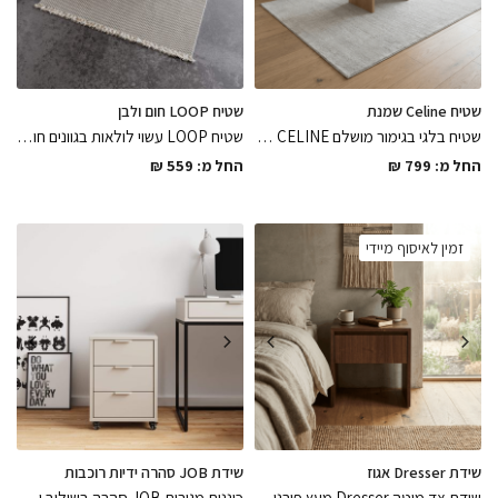
שטיח Celine שמנת
שטיח LOOP חום ולבן
שטיח בלגי בגימור מושלם CELINE בגוון לבן קרם שמנת במגוון מידות לבחירה רך ונעים למגע, השטיח שיחמם את החלל ויסגור את הלוק הסופי
שטיח LOOP עשוי לולאות בגוונים חום ולבן עם פרנזים רך ונעים למגע קל ופרקטי לניקיון במגוון גדלים לבחירה, שטיח שיכניס חמימות נעימה לחלל
החל מ:
799
₪
החל מ:
559
₪
זמין לאיסוף מיידי
שידת Dresser אגוז
שידת JOB סהרה ידיות רוכבות
שידת צד מיטה Dresser מעץ פורניר אגוז אמריקאי בצבע אפוקסי לכה מט , עם מגירה שליפה מלאה וטריקה שקטה בגימור מושלם
כוננית מגירות JOB סהרה בשילוב ידיות רוכבות גוון קשמיר בגימור מושלם לאחסון נוח מתחת לשולחן העבודה