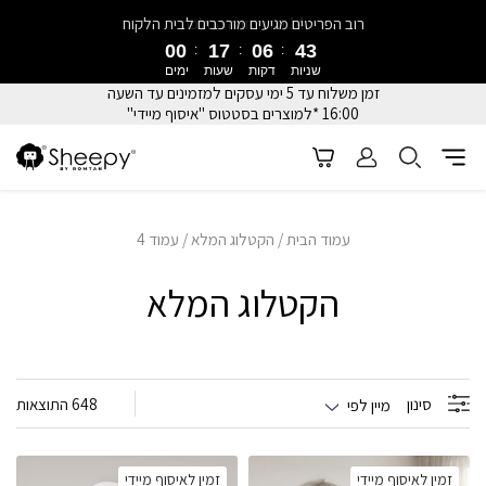
Summer Sale ב-Sheepy כל האתר עם פריט שני ב-40% הנחה
00
17
06
39
שניות
דקות
שעות
ימים
זמן משלוח עד 5 ימי עסקים למזמינים עד השעה
16:00 *למוצרים בסטטוס "איסוף מיידי"
עמוד הבית
/
הקטלוג המלא
/ עמוד 4
הקטלוג המלא
סינון
648 התוצאות
מיין לפי
זמין לאיסוף מיידי
זמין לאיסוף מיידי