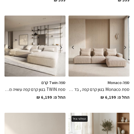
₪
599
₪
599
ספה Monaco
ספה Twin קרם
ספת Monaco בגוון קרם קפה , בד פרקטי עמיד לשחיקה וקל לניקיון נעים למגע עוטף ומפנק הגימור המושלם מאפשר שמירה על נפח ורכות לאורך שנים, הפיס שיהיה השואו המרכזי של הבית
ספת TWIN בגוון קרם קפה עשויה משני חלקים ומאחז יד מרכזי עטוף ומרופד, בד פרקטי עמיד לשחיקה וקל לניקיון נעים למגע תומך ומפנק לאורך שנים
החל מ:
6,199
₪
החל מ:
6,199
₪
המלאי אזל