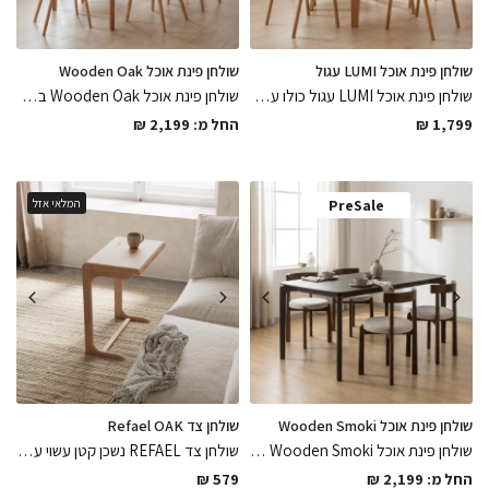
שולחן פינת אוכל LUMI עגול
שולחן פינת אוכל Wooden Oak
שולחן פינת אוכל LUMI עגול כולו עשוי עץ אלון מלא קל ופרקטי לניקיון צבוע בלכה אפוקסי מט בגימורים מושלמים
שולחן פינת אוכל Wooden Oak במגוון מידות לבחירה עשוי עץ מלא אלון במגוון מידות לבחירה בגימורים מושלמים בסגנון נורדי מדויק
1,799
₪
החל מ:
2,199
₪
PreSale
המלאי אזל
שולחן פינת אוכל Wooden Smoki
שולחן צד Refael OAK
שולחן פינת אוכל Wooden Smoki במגוון מידות לבחירה עשוי עץ מלא אלון מעושן במגוון מידות לבחירה בגימורים מושלמים
שולחן צד REFAEL נשכן קטן עשוי עץ מלא בגימור לכה אפוקסי מט בגימור מושלם חלק ונעים למגע, פיס ייחודי שיסגור את הפינה
החל מ:
2,199
₪
579
₪