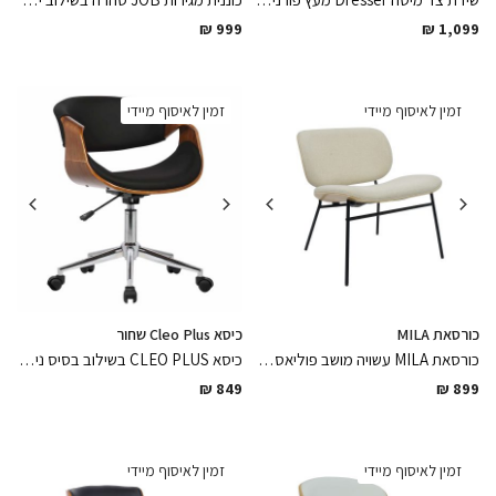
₪
999
₪
1,099
זמין לאיסוף מיידי
זמין לאיסוף מיידי
כורסאת MILA
כיסא Cleo Plus שחור
כורסאת MILA עשויה מושב פוליאסטר בגוון קרם אפרפר בשילוב רגלי מתכת דקיקות צבועות בתנור בגוון שחור מט, פיס מינימלסטי שיסגור את הפינה
כיסא CLEO PLUS בשילוב בסיס ניקל מבריק גלגלים מרופד דמוי עור שחור מט ועץ בירץ אגוז אמריקאי מכופף בגימור לכה מט נוח לישיבה ממושכת
₪
849
₪
899
זמין לאיסוף מיידי
זמין לאיסוף מיידי