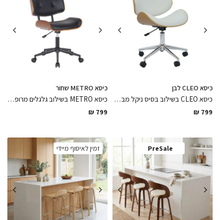
כיסא CLEO לבן
כיסא METRO שחור
כיסא CLEO בשילוב בסיס ניקל מבריק גלגלים מרופד דמוי עור מסתובב נוח ונעים לישיבה ממושכת בגימור עץ בירץ אלון טבעי בגימור לכה מט, כיסא מושלם שישדרג את פינת העבודה
כיסא METRO בשילוב גלגלים מרופד דמוי עור מסתובב נוח ונעים לישיבה ממושכת בגימור עץ בירץ אגוז אמריקאי בגימור לכה מט
₪
799
₪
799
PreSale
זמין לאיסוף מיידי