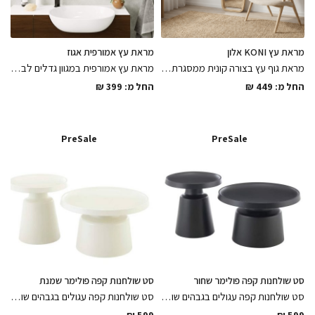
מראת עץ KONI אלון
מראת עץ אמורפית אגוז
מראת גוף עץ בצורה קונית ממסגרת עץ בגימור לכה מט במגוון מידות לבחירה לחלל צר , פיס שיסגור את הפינה
מראת עץ אמורפית במגוון גדלים לבחירה ממסגרת עץ בגימור אגוז אמריקאי חלק, מותאמת גם לחדרי רחצה
החל מ:
449
₪
החל מ:
399
₪
PreSale
PreSale
סט שולחנות קפה פולימר שחור
סט שולחנות קפה פולימר שמנת
סט שולחנות קפה עגולים בגבהים שונים בצבע שחור עשויים פולימר עמידים לתנאי חוץ בגימורים מושלמים
סט שולחנות קפה עגולים בגבהים שונים בצבע לבן עשויים פולימר עמידים לתנאי חוץ בגימורים מושלמים