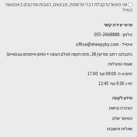
₪
₪
1,799
₪
549
999
בחירת
רוחב:
אני מאשר/ת קבלת דברי פרסומת, מבצעים, הטבות ועדכונים באמצעות
המייל
בחירת
בחירת
בחירת
צבע מתכת:
צבע מתכת:
צבע מתכת:
100 ס"מ
110 ס"מ
120 ס"מ
פרטי יצירת קשר
טלפון - 055-2668888
הוספה לסל
הוספה לסל
הוספה לסל
הוספה לסל
אימייל - office@sheepyby.com
כתובתנו: רחוב מודיעין 38, פתח תקווה (אולם תצוגה + מחסן איסופים עצמאיים)
שעות הפעילות:
ימים א-ה: 09:00 ועד 17:00
ימי ו: 9:30 ועד 12:45
מידע לקונה
הצהרת נגישות
הסיפור שלנו
שאלות ותשובות