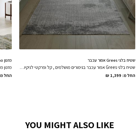
שטיח בלגי Grees אפור עכבר
מזנון Nano טבעי
שטיח בלגי Grees אפור עכבר בגימורים מושלמים , קל ופרקטי לניקיון ונעים למגע
החל מ:
1,399
₪
החל מ:
YOU MIGHT ALSO LIKE