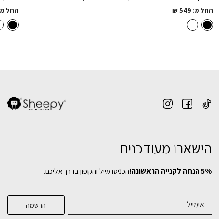
החל מ:
549
₪
החל מ:
שולחן סלון Minimal (עומק 50 ס"מ)
הישארו מעודכנים
₪
1,049
5% הנחה לקנייה הראשונה!
הכניסו מייל והקופון בדרך אליכם.
בחירת
צבע מתכת:
שולחן צד REFAEL
שולחן מתכת Yarden-Medium
סט שולחלנות קפה עגולים (בוצ'ר בלוק אלון)