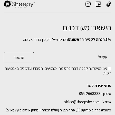
שולחן סלון Minimal (עומק 50 ס"מ)
הישארו מעודכנים
₪
1,049
5% הנחה לקנייה הראשונה!
הכניסו מייל והקופון בדרך אליכם.
בחירת
צבע מתכת:
שולחן צד REFAEL
שולחן מתכת Yarden-Medium
₪
₪
549
999
בחירת
רוחב:
אני מאשר/ת קבלת דברי פרסומת, מבצעים, הטבות ועדכונים באמצעות
המייל
בחירת
בחירת
צבע מתכת:
צבע מתכת:
100 ס"מ
110 ס"מ
120 ס"מ
פרטי יצירת קשר
טלפון - 055-2668888
הוספה לסל
הוספה לסל
הוספה לסל
אימייל - office@sheepyby.com
כתובתנו: רחוב מודיעין 38, פתח תקווה (אולם תצוגה + מחסן איסופים עצמאיים)