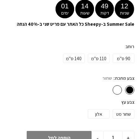
01
14
49
12
שניות
דקות
שעות
ימים
Summer Sale ב-Sheepy כל האתר עם פריט שני ב-40% הנחה
רוחב
90 ס"מ
110 ס"מ
140 ס"מ
צבע מתכת
שחור
צבע עץ
שחור מט
אלון
-
+
הוספה לסל