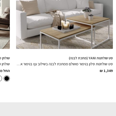
שטיח בלגי Elzas
סט תמונות Capri
120 ס"מ
150 ס"מ
₪
2,599
₪
699
הוספה לסל
הוספה לסל
הוספה לסל
סט שולחנות YANI (מתכת לבנה)
שולחן סלון Minimal (עו
סט שולחנות סלון בגימור מושלם ממתכת לבנה בשילוב עץ בגימור אלון,נקי ואלגנטי במיוחד
שולחן סלון Minimal ממתכת בלבד קלאסי ועד
1,349
₪
החל מ: