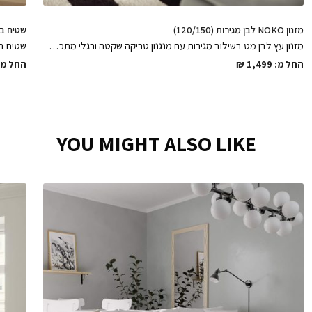
מזנון NOKO לבן מגירות (120/150)
שטיח בלגי 
מזנון עץ לבן מט בשילוב מגירות עם מנגנון טריקה שקטה ורגלי מתכת דקיקות צבועות בתנור, שדרוג הסלון באלגנטיות ובאיכות ללא פשרות
החל מ:
1,499
₪
החל מ:
YOU MIGHT ALSO LIKE
מזנון NOKO לבן מגירות (120/150)
₪
1,499
בחירת
רוחב: