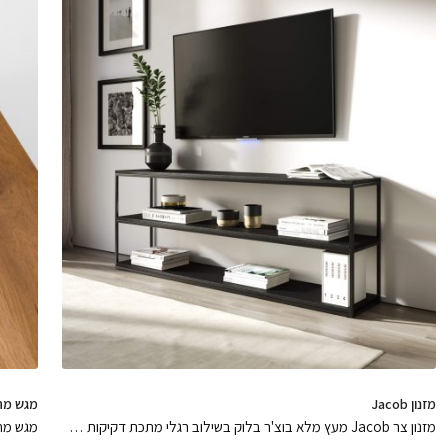
מזנון Jacob
מגש מת
מזנון צר Jacob מעץ מלא בוצ'ר בלוק בשילוב רגלי מתכת דקיקות בגימורים מושלמים שיכניסו חום ואסתטיקה לסלון
מגש מתכת מל