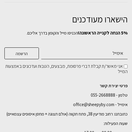
הישארו מעודכנים
5% הנחה לקנייה הראשונה!
הכניסו מייל והקופון בדרך אליכם.
שולחן סלון YARDEN
סט שולחנות מתכת LORI גדול
שולחן קפה בוצ'ר בלוק
₪
₪
₪
1,899
1,399
899
אני מאשר/ת קבלת דברי פרסומת, מבצעים, הטבות ועדכונים באמצעות
המייל
בחירת
בחירת
בחירת
צבע מתכת:
צבע מתכת:
צבע מתכת:
פרטי יצירת קשר
טלפון - 055-2668888
הוספה לסל
הוספה לסל
הוספה לסל
אימייל - office@sheepyby.com
כתובתנו: רחוב מודיעין 38, פתח תקווה (אולם תצוגה + מחסן איסופים עצמאיים)
שעות הפעילות: