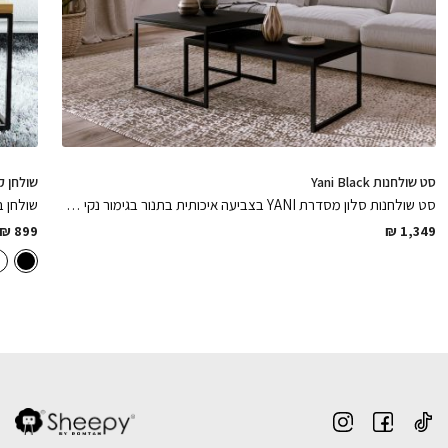
שטיח בלגי Grees אפור עכבר
בחירת
בחירת
בחירת
צבע מתכת:
צבע מתכת:
צבע מתכת:
₪
1,399
הוספה לסל
הוספה לסל
הוספה לסל
הוספה לסל
סט שולחנות Yani Black
שולחן ק
סט שולחנות סלון מסדרת YANI בצביעה איכותית בתנור בגימור נקי אלגנטי ומדויק לסלון שלכם
שולחן ב
₪
899
₪
1,349