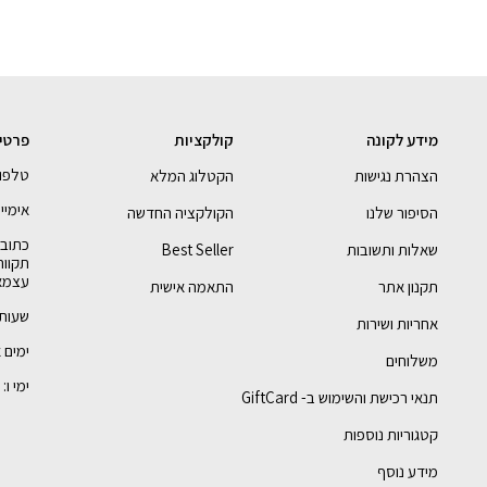
מידע לקונה
קולקציות
פרטי
טלפון - 68888
הצהרת נגישות
הקטלוג המלא
אימייל - pyby.com
הסיפור שלנו
הקולקציה החדשה
שאלות ותשובות
Best Seller
תקווה
עצמאי
תקנון אתר
התאמה אישית
שעות 
אחריות ושירות
ימים א-ה: :00
משלוחים
ימי ו: 9:30 ועד 12:45
תנאי רכישת והשימוש ב- GiftCard
קטגוריות נוספות
מידע נוסף