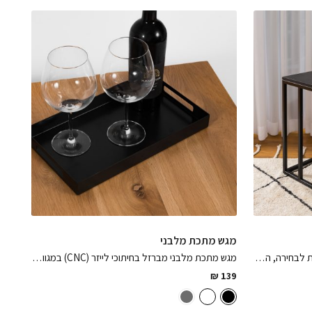
מגש מתכת מלבני
שולחן צד Refael ממתכת במגוון וראציות לבחירה, הפיס המושלם לשדרוג הבית
מגש מתכת מלבני מברזל בחיתוכי לייזר (CNC) במגוון צבעים לבחירה
₪
139