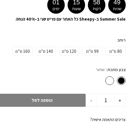
01
15
58
48
שניות
דקות
שעות
ימים
Summer Sale ב-Sheepy כל האתר עם פריט שני ב-40% הנחה
רוחב
80 ס"מ
99 ס"מ
120 ס"מ
140 ס"מ
160 ס"מ
צבע מתכת
שחור
-
+
הוספה לסל
צריכים התאמה אישית?