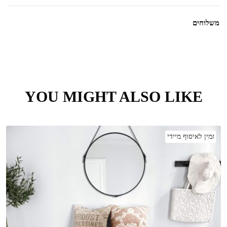
42 ס"מ
אורך גובה
משלוחים
30 ס"מ
עומק
140 ס"מ
רוחב
שיטת משלוח
זמן אספקה
YOU MIGHT ALSO LIKE
זמן משלוח עד הבית עד 5 ימי עסקים למזמינים
מוצרים בסטטוס
עד השעה 16:00 ליישוב *למעט
"איסוף מיידי"
*יישובים מרוחקים
זמין לאיסוף מיידי
מוצרים ללא
עד 15 ימי עסקים לכל הארץ
סטטוס
*למעט אילת וישובי הערבה בתיאום מראש