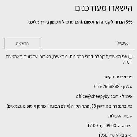
קונסולה EMMA
הישארו מעודכנים
₪
1,379
5% הנחה לקנייה הראשונה!
הכניסו מייל והקופון בדרך אליכם.
בחירת
צבע מתכת:
סט מדפים ADI
סולם מתכת עגול
שולחן קפה בוצ'ר בלוק
₪
₪
₪
399
899
888
בחירת
רוחב:
אני מאשר/ת קבלת דברי פרסומת, מבצעים, הטבות ועדכונים באמצעות
המייל
בחירת
בחירת
בחירת
צבע מתכת:
צבע מתכת:
צבע מתכת:
100 ס"מ
120 ס"מ
פרטי יצירת קשר
טלפון - 055-2668888
הוספה לסל
הוספה לסל
הוספה לסל
הוספה לסל
אימייל - office@sheepyby.com
כתובתנו: רחוב מודיעין 38, פתח תקווה (אולם תצוגה + מחסן איסופים עצמאיים)
שעות הפעילות:
ימים א-ה: 09:00 ועד 17:00
ימי ו: 9:30 ועד 12:45