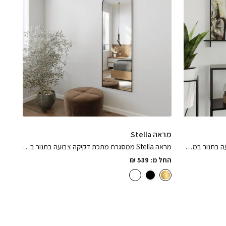
מראה Stella
מראה בלגית מינימלסטית ממתכת צבועה בתנור במגוון גדלים וצבעים לבחירה, אלגנטית ומרשימה במיוחד
מראה Stella ממסגרת מתכת דקיקה צבועה בתנור בגוון שחור מט / זהב / לבן מט , שתפתח את החלל בהרבה אלגנטיות ובגימורים מושלמים
החל מ:
539
₪