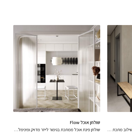
שולחן אוכל Flow
שולחן פינת אוכל JIM קלאסי ומינימלי בשילוב מתכת ועץ בגימור אלון מבוקע (פורמייקה) ששידרג את החלל בקווים מושלמים
שולחן פינת אוכל ממתכת בגימור לייזר מדויק ומינימליסטי צבוע בתנור בצבע שחור מט (פחם) / לבן מט ומגוון צבעים נוספים, פיס פשוט מושלם