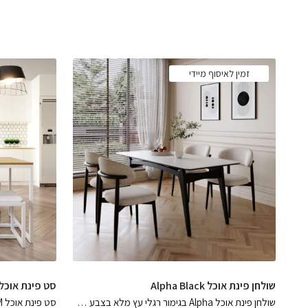
זמין לאיסוף מיידי
שולחן פינת אוכל Alpha Black
סט פינת אוכל White JIM (שולחן ו-2 ספסלי
שולחן פינת אוכל Alpha בגימור רגלי עץ מלא בצבע אפוקסי שחור מט מחופה גרניט פורצלן לבן שלג במגוון מידות לבחירה, פיס שיקפיץ את החלל בגימורים מופלאים