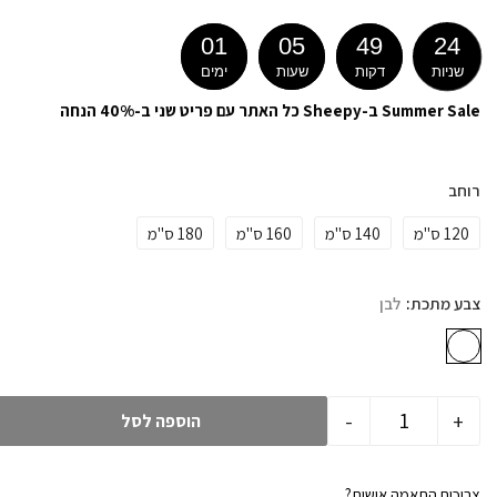
01
05
49
23
שניות
דקות
שעות
ימים
Summer Sale ב-Sheepy כל האתר עם פריט שני ב-40% הנחה
רוחב
120 ס"מ
140 ס"מ
160 ס"מ
180 ס"מ
צבע מתכת
לבן
-
+
הוספה לסל
צריכים התאמה אישית?