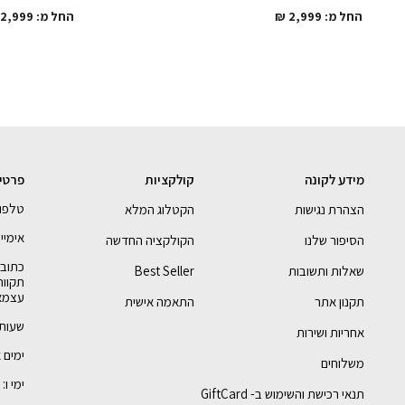
החל מ:
2,999
₪
החל מ:
2,999
מידע לקונה
קולקציות
פרטי
טלפון - 68888
הצהרת נגישות
הקטלוג המלא
אימייל - pyby.com
הסיפור שלנו
הקולקציה החדשה
שאלות ותשובות
Best Seller
תקווה
עצמאי
תקנון אתר
התאמה אישית
שעות 
אחריות ושירות
ימים א-ה: :00
משלוחים
ימי ו: 9:30 ועד 12:45
תנאי רכישת והשימוש ב- GiftCard