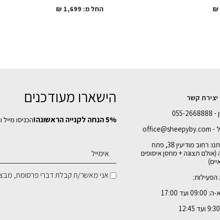
₪
החל מ:
1,699
₪
הישארו מעודכנים
 יצירת קשר
055-26
5% הנחה לקנייה הראשונה!
הכניסו מייל ו
office@shee
כתובתנו: רחוב מודיעין 38, פתח
 (אולם תצוגה + מחסן איסופים
ים)
אני מאשר/ת קבלת דברי פרסומת, מבצע
הפעילות:
09 ועד 17:00