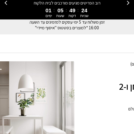
רוב הפריטים מגיעים מורכבים לבית הלקוח
01
05
49
23
שניות
דקות
שעות
ימים
זמן משלוח עד 5 ימי עסקים למזמינים עד השעה
16:00 *למוצרים בסטטוס "איסוף מיידי"
סט פינת אוכל Jim Super White (שולחן ו-2
 משתלם