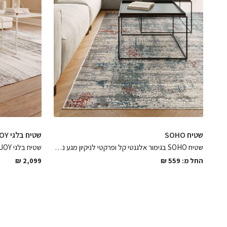
שטיח SOHO
שטיח בלגי JOY
שטיח SOHO בגימור אלגנטי קל ופרקטי לניקיון מגע נוח ונעים , ישלים את החלל בסלון בהמון חום
החל מ:
559
₪
2,099
₪