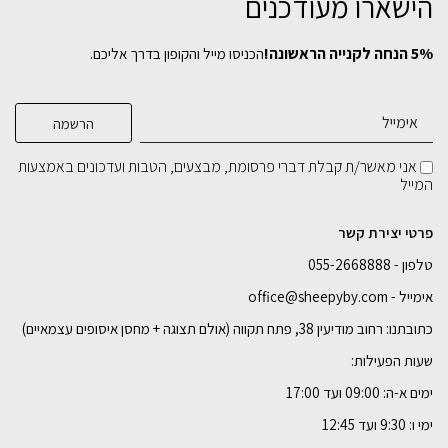
הישארו מעודכנים
סט פינת אוכל Jim Super White (שולחן ו-2
5% הנחה לקנייה הראשונה!
הכניסו מייל והקופון בדרך אליכם.
ספסלים)
שולחן פינת אוכל Black JIM
שולחן פינת אוכל JIM אגוז
שולחן בר Flow
₪
₪
₪
2,999
1,699
1,699
₪
1,999
בחירת
בחירת
בחירת
רוחב:
רוחב:
רוחב:
אני מאשר/ת קבלת דברי פרסומת, מבצעים, הטבות ועדכונים באמצעות
המייל
בחירת
צבע מתכת:
120 ס"מ
120 ס"מ
120 ס"מ
140 ס"מ
140 ס"מ
140 ס"מ
160 ס"מ
160 ס"מ
160 ס"מ
180 ס"מ
180 ס"מ
180 ס"מ
פרטי יצירת קשר
טלפון - 055-2668888
הוספה לסל
הוספה לסל
הוספה לסל
הוספה לסל
אימייל - office@sheepyby.com
כתובתנו: רחוב מודיעין 38, פתח תקווה (אולם תצוגה + מחסן איסופים עצמאיים)
שעות הפעילות:
ימים א-ה: 09:00 ועד 17:00
ימי ו: 9:30 ועד 12:45