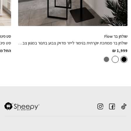
הוספה לסל
הוספה לסל
שולחן בר Flow
סט פינת אוכל  Super White
שולחן בר ממתכת יוקרתית בגימור לייזר מדויק צבוע בתנור במגוון צבעים לבחירה, שיסגור את הפינה באלגנטיות
1,999
₪
החל מ: