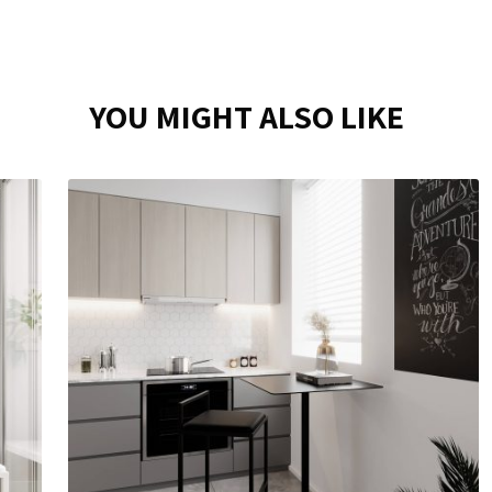
YOU MIGHT ALSO LIKE
מראת עץ עגולה
₪
249
מגש מתכת מלבני
בחירת
רוחב:
₪
139
50 ס"מ
60 ס"מ
70 ס"מ
80 ס"מ
בחירת
צבע מתכת:
90 ס"מ