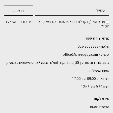
בחירת
צבע מתכת:
שולחן צד REFAEL
מתלה מגבות
כסא מתכת קלאסי
₪
₪
₪
499
449
549
בחירת
רוחב:
אני מאשר/ת קבלת דברי פרסומת, מבצעים, הטבות ועדכונים באמצעות
המייל
בחירת
בחירת
בחירת
צבע מתכת:
צבע מתכת:
צבע מתכת:
100 ס"מ
110 ס"מ
120 ס"מ
פרטי יצירת קשר
טלפון - 055-2668888
הוספה לסל
הוספה לסל
הוספה לסל
הוספה לסל
אימייל - office@sheepyby.com
כתובתנו: רחוב מודיעין 38, פתח תקווה (אולם תצוגה + מחסן איסופים עצמאיים)
שעות הפעילות:
ימים א-ה: 09:00 ועד 17:00
ימי ו: 9:30 ועד 12:45
מידע לקונה
הצהרת נגישות