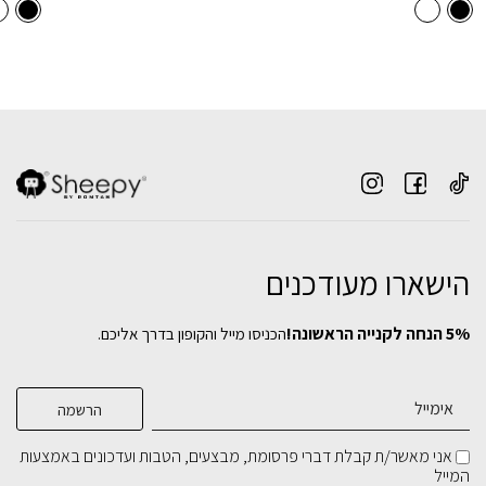
הישארו מעודכנים
5% הנחה לקנייה הראשונה!
הכניסו מייל והקופון בדרך אליכם.
סט מדפים ADI
סולם מתכת מינימליסטי
סט שולחנות קפה בוצ'ר בלוק
רשת תלייה דקורטיבית גדולה
₪
₪
₪
₪
3,199
888
349
599
אני מאשר/ת קבלת דברי פרסומת, מבצעים, הטבות ועדכונים באמצעות
המייל
בחירת
בחירת
בחירת
בחירת
צבע מתכת:
צבע מתכת:
צבע מתכת:
צבע מתכת: