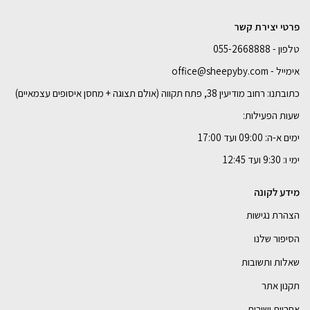
פרטי יצירת קשר
טלפון - 055-2668888
הוספה לסל
הוספה לסל
הוספה לסל
הוספה לסל
אימייל - office@sheepyby.com
כתובתנו: רחוב מודיעין 38, פתח תקווה (אולם תצוגה + מחסן איסופים עצמאיים)
שעות הפעילות:
ימים א-ה: 09:00 ועד 17:00
ימי ו: 9:30 ועד 12:45
מידע לקונה
הצהרת נגישות
הסיפור שלנו
שאלות ותשובות
תקנון אתר
אחריות ושירות