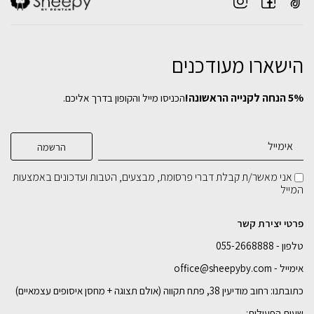
הישארו מעודכנים
5% הנחה לקנייה הראשונה!
הכניסו מייל והקופון בדרך אליכם.
סולם מתכת עגול
מגש מתכת מלבני
מגש מתכת מרובע
₪
₪
₪
399
129
139
אני מאשר/ת קבלת דברי פרסומת, מבצעים, הטבות ועדכונים באמצעות
המייל
בחירת
בחירת
בחירת
צבע מתכת:
צבע מתכת:
צבע מתכת:
פרטי יצירת קשר
טלפון - 055-2668888
הוספה לסל
הוספה לסל
הוספה לסל
אימייל - office@sheepyby.com
כתובתנו: רחוב מודיעין 38, פתח תקווה (אולם תצוגה + מחסן איסופים עצמאיים)
שעות הפעילות: