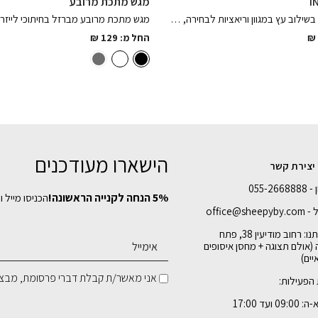
מגש מתכת מרובע
קונסולת מתכת בשילוב עץ במגוון וריאציות לבחירה, רהיט עדין וקלאסי לכניסה לבית
₪
החל מ:
129
₪
הישארו מעודכנים
 יצירת קשר
055-26
5% הנחה לקנייה הראשונה!
הכניסו מייל ו
office@shee
כתובתנו: רחוב מודיעין 38, פתח
 (אולם תצוגה + מחסן איסופים
ים)
אני מאשר/ת קבלת דברי פרסומת, מבצע
הפעילות:
09 ועד 17:00