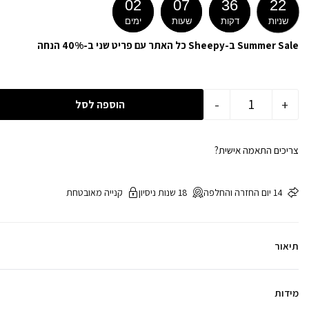
02
07
36
21
שניות
דקות
שעות
ימים
Summer Sale ב-Sheepy כל האתר עם פריט שני ב-40% הנחה
-
+
הוספה לסל
צריכים התאמה אישית?
14 יום החזרה והחלפה
18 שנות ניסיון
קנייה מאובטחת
תיאור
מידות