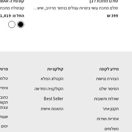
סולם מתכת לבן
קונסולה INBAR
סולם מתכת עשוי צינורות עגולים בגימור מרהיב, שישדרג לכם את חדר השינה!
399
₪
החל מ:
1,019
מידע לקונה
קולקציות
פרטי
טלפון - 68888
הצהרת נגישות
הקטלוג המלא
אימייל - pyby.com
הסיפור שלנו
הקולקציה החדשה
שאלות ותשובות
Best Seller
תקווה
עצמאי
תקנון אתר
התאמה אישית
שעות 
אחריות ושירות
ימים א-ה: :00
משלוחים