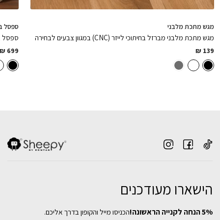
מגש מתכת מלבני
ספסל בו
מגש מתכת מלבני מברזל בחיתוכי לייזר (CNC) במגוון צבעים לבחירה
₪
699
₪
139
הישארו מעודכנים
שולחן כתיבה Jul עץ + ברזל שחור
5% הנחה לקנייה הראשונה!
הכניסו מייל והקופון בדרך אליכם.