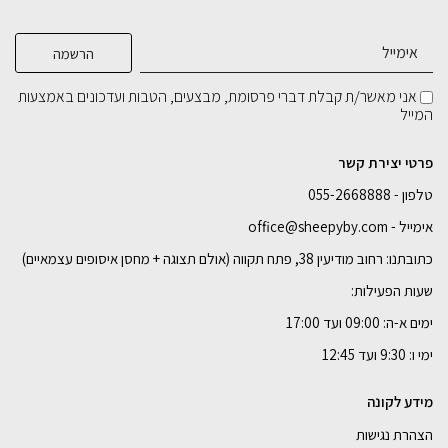
₪
849
מגש מתכת מלבני
ספסל בוצ'ר בלוק אלון (קטן)
סט שולחנות קפה בוצ'ר בלוק
בחירת
רוחב:
₪
₪
₪
3,199
699
139
אני מאשר/ת קבלת דברי פרסומת, מבצעים, הטבות ועדכונים באמצעות
90 ס"מ
100 ס"מ
110 ס"מ
120 ס"מ
המייל
בחירת
בחירת
בחירת
צבע מתכת:
צבע מתכת:
צבע מתכת:
140 ס"מ
160 ס"מ
פרטי יצירת קשר
טלפון - 055-2668888
הוספה לסל
הוספה לסל
הוספה לסל
הוספה לסל
אימייל - office@sheepyby.com
כתובתנו: רחוב מודיעין 38, פתח תקווה (אולם תצוגה + מחסן איסופים עצמאיים)
שעות הפעילות:
ימים א-ה: 09:00 ועד 17:00
ימי ו: 9:30 ועד 12:45
מידע לקונה
הצהרת נגישות