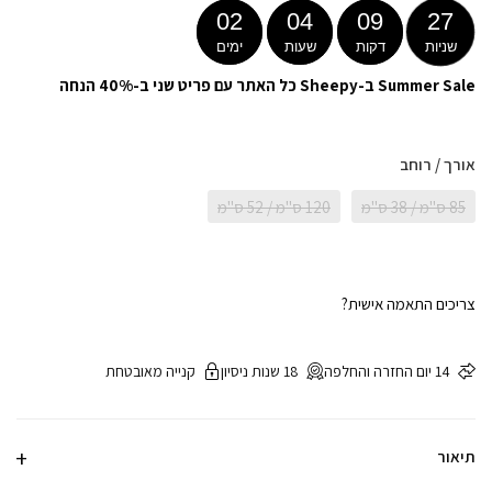
02
04
09
27
שניות
דקות
שעות
ימים
Summer Sale ב-Sheepy כל האתר עם פריט שני ב-40% הנחה
אורך / רוחב
85 ס"מ / 38 ס"מ
120 ס"מ / 52 ס"מ
צריכים התאמה אישית?
14 יום החזרה והחלפה
18 שנות ניסיון
קנייה מאובטחת
תיאור