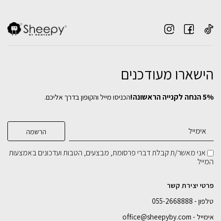
ספסל מתכת SON
שולחן כתיבה Jul מתכת (עומק 50 ס"מ)
הישארו מעודכנים
₪
1,249
₪
559
5% הנחה לקנייה הראשונה!
הכניסו מייל והקופון בדרך אליכם.
בחירת
בחירת
צבע מתכת:
צבע מתכת:
ספסל בוצ'ר בלוק אלון (קטן)
₪
699
בחירת
בחירת
רוחב:
רוחב:
אני מאשר/ת קבלת דברי פרסומת, מבצעים, הטבות ועדכונים באמצעות
המייל
בחירת
צבע מתכת:
100 ס"מ
100 ס"מ
110 ס"מ
110 ס"מ
120 ס"מ
פרטי יצירת קשר
טלפון - 055-2668888
הוספה לסל
הוספה לסל
הוספה לסל
אימייל - office@sheepyby.com