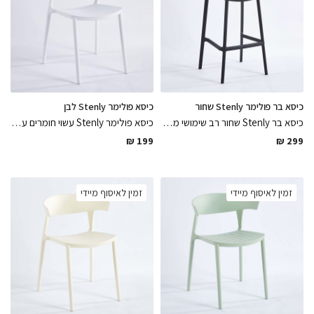
כיסא בר פולימר Stenly שחור
כיסא פולימר Stenly לבן
כיסא בר Stenly שחור רב שימושי מתאים לפנים וחוץ עשוי פולימר בגימור מושלם נח לישיבה ממושכת, קל ופרקטי לניקיון
כיסא פולימר Stenly עשוי חומרים עמידים לתנאי חוץ, כיסא רב שימושי לפנים ולחוץ בגוון לבן נח לישיבה ממושכת, כיסא מרענן לפינת הישיבה
₪
199
₪
299
זמין לאיסוף מיידי
זמין לאיסוף מיידי