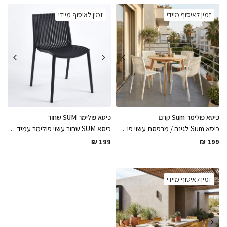
זמין לאיסוף מיידי
זמין לאיסוף מיידי
כיסא פולימר Sum קרם
כיסא פולימר SUM שחור
כיסא Sum לגינה / מרפסת עשוי פולימר בגוון קרם , רב שימושי מיועד לפנים וחוץ ועמיד במיוחד, כיסא שירענן את פינת הישיבה
כיסא SUM שחור עשוי פולימר עמיד במיוחד לתנאי חוץ ופנים בגימורים מושלמים נח במיוחד, בעיצוב קלאסי לשדרוג פינת הישיבה
₪
199
₪
199
זמין לאיסוף מיידי