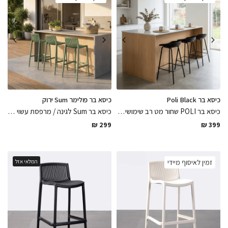
כיסא בר Poli Black
כיסא בר פולימר Sum ירוק
כיסא בר POLI שחור מט רב שימושי מותאם לחוץ ולפנים מרגלי מתכת דקיקות צבועות בתנור ומושב פולימר שחור עמיד במיוחד ונח לישיבה, כיסא בגימור מושלם
כיסא בר Sum לגינה / מרפסת עשוי פולימר בגוון ירוק מט רב שימושי מיועד לפנים וחוץ ועמיד במיוחד
₪
299
₪
399
זמין לאיסוף מיידי
המלאי אזל