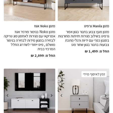
מזנון Manila גרפיט
מזנון Noko אגוז
מזנון מעץ צבוע בתנור בגוון אפור
מזנון Noko בגימור פורניר אגוז
גרפיט בשילוב מגירות חזיתות מחורצות
אמריקאי עם מגירות לאחסון סוג טריקה
בסגנון כפרי עם ידיות ורגלי מתכת
לבחירה במגוון מידות לבחירה בגימור
צבועות בתנור בגוון שחור מט
מושלם , פיס ייחודי לשדרוג החלל
המרכזי בבית
החל מ:
1,499
₪
החל מ:
2,099
₪
זמין לאיסוף מיידי