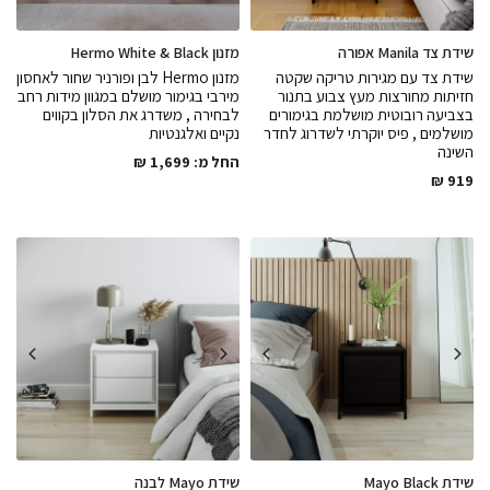
שידת צד Manila אפורה
מזנון Hermo White & Black
שידת צד עם מגירות טריקה שקטה
מזנון Hermo לבן ופורניר שחור לאחסון
חזיתות מחורצות מעץ צבוע בתנור
מירבי בגימור מושלם במגוון מידות רחב
בצביעה רובוטית מושלמת בגימורים
לבחירה , משדרג את הסלון בקווים
מושלמים , פיס יוקרתי לשדרוג לחדר
נקיים ואלגנטיות
השינה
החל מ:
1,699
₪
₪
919
שידת Mayo Black
שידת Mayo לבנה