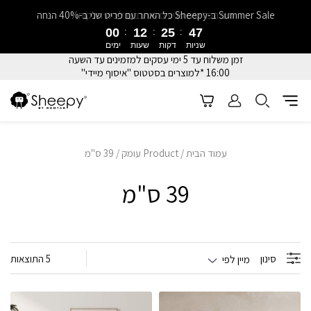
Summer Sale ב-Sheepy כל האתר עם פריט שני ב-40% הנחה
רוב הפריטים מגיעים מורכבים לבית הלקוח
00
12
25
47
שניות
דקות
שעות
ימים
זמן משלוח עד 5 ימי עסקים למזמינים עד השעה
16:00 *למוצרים בסטטוס "איסוף מיידי"
עמוד הבית
/ Product עומק / 39 ס"מ
39 ס"מ
סינון
5 התוצאות
מיין לפי