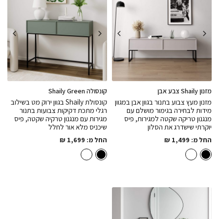
מזנון Shaily צבע אבן
קונסולה Shaily Green
מזנון מעץ צבוע בתנור בגוון אבן במגוון
קונסולת Shaily בגוון ירוק מט בשילוב
מידות לבחירה בגימור מושלם עם
רגלי מתכת דקיקות צבועות בתנור
מנגנון טריקה שקטה למגירות, פיס
מגירות עם מנגנון טרקיה שקטה, פיס
יוקרתי שישדרג את הסלון
שיכניס מלא אור לחלל
החל מ:
1,499
₪
החל מ:
1,699
₪