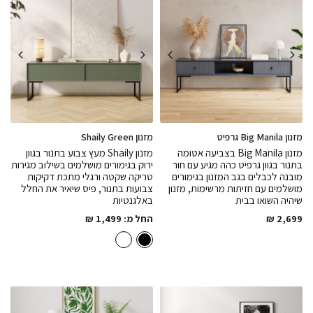
מזנון Big Manila גרפיט
מזנון Shaily Green
מזנון Big Manila בצביעה אטומה
מזנון Shaily מעץ צבוע בתנור בגוון
בתנור בגוון גרפיט כהה מגיע עם חור
ירוק בגימורים מושלמים בשילוב מגירות
מובנה לכבלים בגב המזנון בגימורים
טריקה שקטה ורגלי מתכת דקיקות
מושלמים עם חזיתות מרשימות, מזנון
צבועות בתנור, פיס שיאיר את החלל
שיהיה השואו בבית
באלגנטיות
2,699
₪
החל מ:
1,499
₪